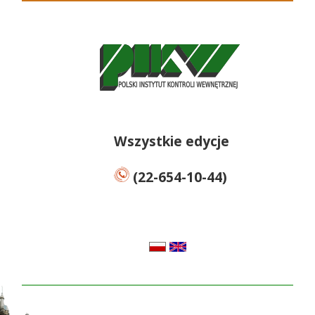
Wszystkie edycje
(22-654-10-44)
pl
en