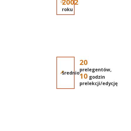
2002
roku
20
prelegentów,
średnio
10
godzin
prelekcji/edycję