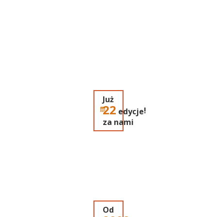
Już
22
!
edycje
za nami
Od