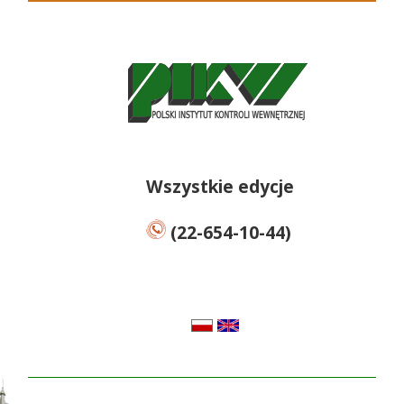
Wszystkie edycje
(22-654-10-44)
pl
en