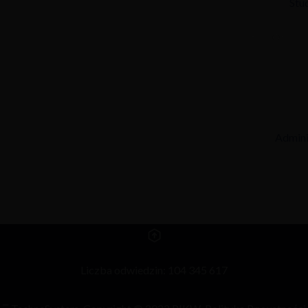
Stu
Admini
Liczba odwiedzin: 104 345 617