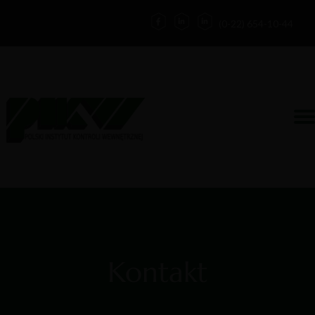
(0-22) 654-10-44
Działalność
Kontakt
Zaloguj
Forum
O nas
Blog
Kontakt