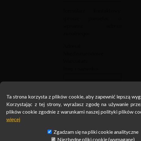
formularz kontaktowy:
(proszę pamiętać o
wpisaniu adresu
zwrotnego)
Adresat
Międzynarodowe
Warszataty
Imię i nazwisko:
E-mail:
Ta strona korzysta z plików cookie, aby zapewnić lepszą wy
Ta strona korzysta z plików cookie, aby zapewnić lepszą wy
Temat:
Korzystając z tej strony, wyrażasz zgodę na używanie prze
Korzystając z tej strony, wyrażasz zgodę na używanie prze
plików cookie zgodnie z warunkami naszej polityki plików co
plików cookie zgodnie z warunkami naszej polityki plików co
Treść:
więcej
więcej
Zgadzam się na pliki cookie analityczne
Zgadzam się na pliki cookie analityczne
Niezbędne pliki cookie (wymagane)
Niezbędne pliki cookie (wymagane)