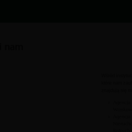
i nam
Wśród instytucji
które nam zauf
znajdują się m.
Agencja
Wojsko
Agencja
Nieruch
Rolnych