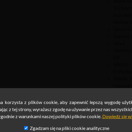
Akademi
Technic
Humanis
Bielsku-B
Alison H
Animex S
Anwil
ARiMR M
OR
ARiMR
O/Podka
ARiMR Św
Oddział 
ARiMR W
Oddział 
na korzysta z plików cookie, aby zapewnić lepszą wygodę użyt
na korzysta z plików cookie, aby zapewnić lepszą wygodę użyt
ASSECO P
jąc z tej strony, wyrażasz zgodę na używanie przez nas wszystkic
jąc z tej strony, wyrażasz zgodę na używanie przez nas wszystkic
Auchan P
zgodnie z warunkami naszej polityki plików cookie.
zgodnie z warunkami naszej polityki plików cookie.
Dowiedz się w
Dowiedz się w
o.o.
Zgadzam się na pliki cookie analityczne
Zgadzam się na pliki cookie analityczne
Bank BPH