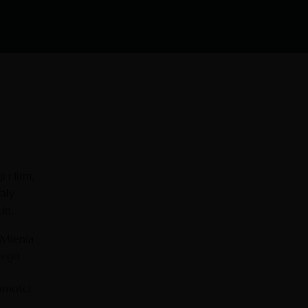
 i firm,
ały
in.
 Mienia
wego
omości