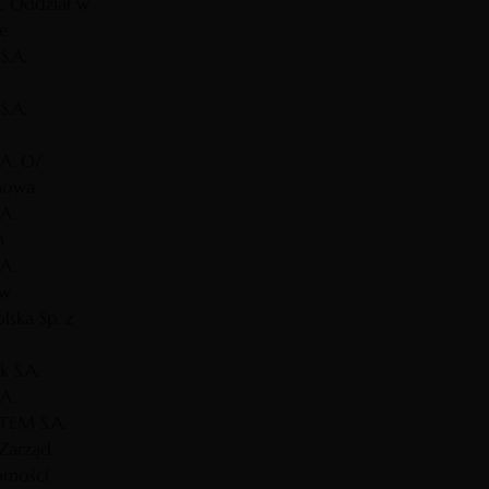
. Oddział w
ie
S.A.
S.A.
A. O/
howa
A.
n
A.
ów
lska Sp. z
k S.A.
A.
TEM S.A.
Zarząd
omości