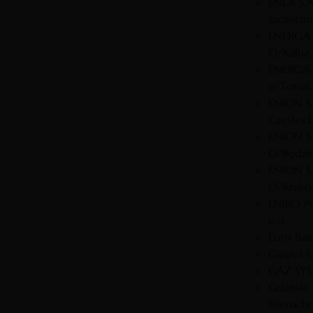
ENEA S.A
Szczecin
ENERGA 
O/Kalisz
ENERGA 
o/Toruń
ENION S.
Częstoc
ENION S.
O/Będzi
ENION S.
O/Krak
ENIRO Po
o.o.
Euro Ban
Gaspol S.
GAZ SYS
Gdański 
Nieruch