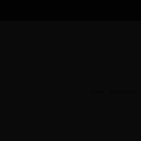
O nas
Działalność