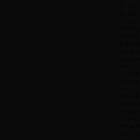
Sp. z o.o.
Centrala
Węgla
"WĘGLOZ
CONSTAR
Dalkia Ł
Delphi P
Automot
DGA
Dolnoślą
Gazownic
o.o.
Dolnoślą
Dróg Wo
Dominet
EC Gorzó
ELLEWAR 
ENEA S.A