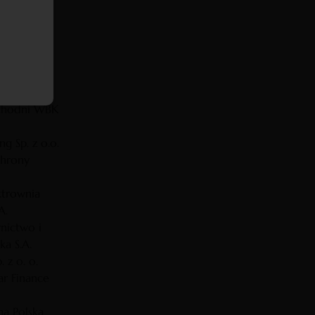
E
ztowy S.A.
ska Kasa
A.
 Global
ope
chodni WBK
ng Sp. z o.o.
chrony
ktrownia
A.
nictwo i
ka S.A.
 z o. o.
ar Finance
a Polska