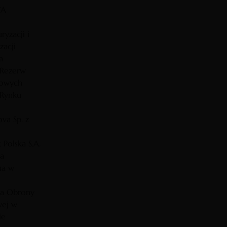
TA
ryzacji i
acji
a
 Rezerw
łowych
 Rynku
va Sp. z
 Polska S.A.
a
na w
a Obrony
ej w
ie