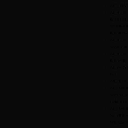
ABC DA
Agencja
Restruktu
Moderniz
Rolnictw
Agencja
Materia
Agencja
Rolnego
Agros No
o.o.
AIG Bank
Akademi
Medycz
Gdańsku
Akademi
Narodow
Warszaw