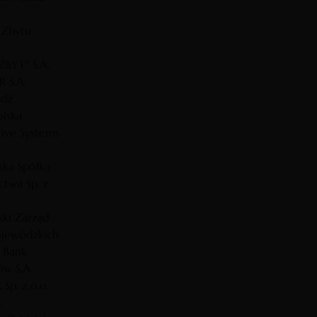
 Zbytu
BYT" S.A.
 S.A.
ódź
olska
ive Systems
ska Spółka
twa Sp. z
ski Zarząd
jewódzkich
 Bank
w S.A.
Sp. z o.o.
.