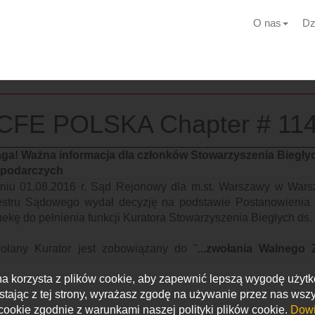
O nas
Dz
CFE POLSKA Chapter # 11
ga! Ważna informacja dla członków Stowarzyszenia Biegłyc
podarczych
niu 01.08.2016 r. Sąd Rejonowy dla m.st. Warszawy w Wars
estru Sądowego wydał decyzję na podstawie Postanowienia z
ekę do pełnienia funkcji Kuratora Stowarzyszenia Biegłych ds
ołany Kurator jest zobowiązany do "
...zwołania Walnego
głych ds. Przestępstw i Nadużyć Gospodarczych w okres
na korzysta z plików cookie, aby zapewnić lepszą wygodę użyt
ania przedmiotowego Postanowienia
".
stając z tej strony, wyrażasz zgodę na używanie przez nas wszy
cookie zgodnie z warunkami naszej polityki plików cookie.
Dowi
wiązku z powyższym proszę, aby wszystkie osoby będąc