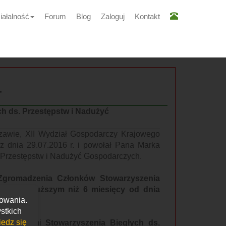
iałalność
Forum
Blog
Zaloguj
Kontakt
4
h ds. Przestępstw i Nadużyć
zawie, XII Wydział Gospodarczy Krajowego
 dnia 29.07.2016 r. i powołał Pana Marka
. Przestępstw i Nadużyć Gospodarczych.
 Zgromadzenia Członków Stowarzyszenia
ie nie dłuższym niż 6 miesięcy od dnia
kowania.
stkich
edz się
e Członkami
Stowarzyszenia Biegłych ds.