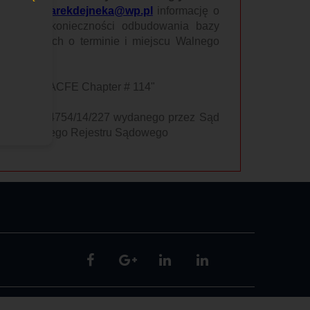
ailowy:
marekdejneka@wp.pl
informację o
wynika z konieczności odbudowania bazy
omienia ich o terminie i miejscu Walnego
o treści: "ACFE Chapter # 114"
Sygnatura 24754/14/227 wydanego przez Sąd
czy Krajowego Rejestru Sądowego