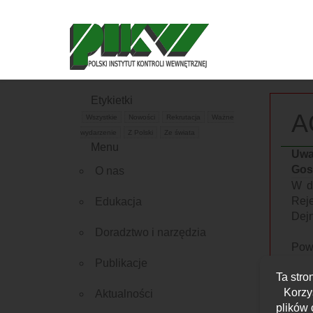
Etykietki
A
Wszystkie
Nowości
Rekrutacja
Ważne
wydarzenie
Z Polski
Ze świata
Menu
Uwa
Gos
O nas
W d
Rej
Edukacja
Dejn
Doradztwo i narzędzia
Pow
Bie
Publikacje
Ta stro
wyd
Korzy
Aktualności
plików 
W z