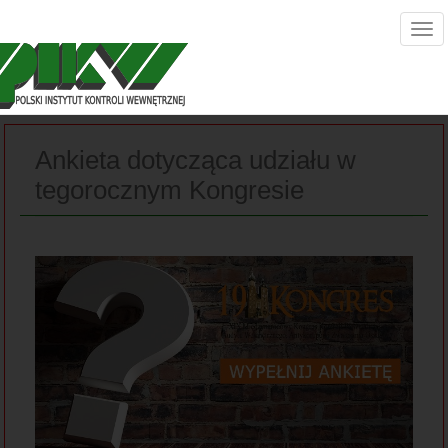
Ankieta dotycząca udziału w
tegorocznym Kongresie