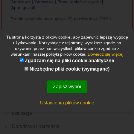
Warszawie | Warszawa | Praca w służbie cywilnej
(kprm.gov.pl)
Termin składania ofert upływa 20 października 2023 r.
Miejsce pracy: Warszawa
Ta strona korzysta z plików cookie, aby zapewnić lepszą wygodę
użytkowania. Korzystając z tej strony, wyrażasz zgodę na
używanie przez nas wszystkich plików cookie zgodnie z
warunkami naszej polityki plików cookie.
Dowiedz się więcej
Zgadzam się na pliki cookie analityczne
Niezbędne pliki cookie (wymagane)
Etykietki
Wszystkie
Nowości
Rekrutacja
Ważne wydarzenie
Z Polski
Ze świata
Zapisz wybór
Menu
O nas
Ustawienia plików cookie
Edukacja
Doradztwo i narzędzia