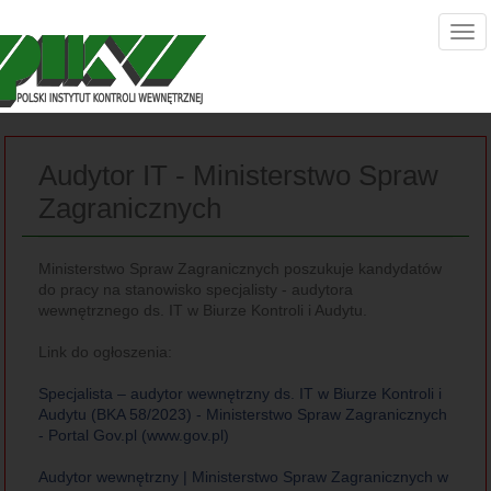
Audytor IT - Ministerstwo Spraw
Zagranicznych
Ministerstwo Spraw Zagranicznych poszukuje kandydatów
do pracy na stanowisko specjalisty - audytora
wewnętrznego ds. IT w Biurze Kontroli i Audytu.
Link do ogłoszenia:
Specjalista – audytor wewnętrzny ds. IT w Biurze Kontroli i
Audytu (BKA 58/2023) - Ministerstwo Spraw Zagranicznych
- Portal Gov.pl (www.gov.pl)
Audytor wewnętrzny | Ministerstwo Spraw Zagranicznych w