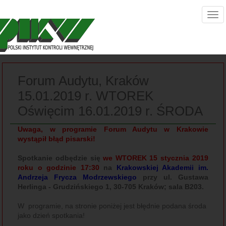
Forum Audytu, Kraków
15.01.2019 r. WTOREK
Oświęcim 16.01.2019 r. ŚRODA
Uwaga,
w programie Forum Audytu w Krakowie
wystąpił błąd pisarski!
Spotkanie odbędzie się
we WTOREK 15 stycznia 2019
roku o godzinie 17:30
na
Krakowskiej Akademii im.
Andrzeja Frycza Modrzewskiego
przy ul. Gustawa
Herlinga - Grudzińskiego 1, 30-705 Kraków; sala B203.
W programie, na stronie poniżej jest błędnie podana środa
jako dzień spotkania!