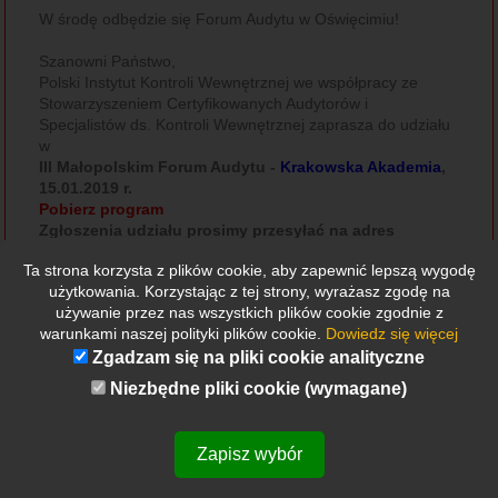
W środę odbędzie się Forum Audytu w Oświęcimiu!
Szanowni Państwo,
Polski Instytut Kontroli Wewnętrznej we współpracy ze
Stowarzyszeniem Certyfikowanych Audytorów i
Specjalistów ds. Kontroli Wewnętrznej zaprasza do udziału
w
III Małopolskim Forum Audytu -
Krakowska Akademia
,
15.01.2019 r.
Pobierz program
Zgłoszenia udziału prosimy przesyłać na adres
sekretariat@cakw.pl
Ta strona korzysta z plików cookie, aby zapewnić lepszą wygodę
oraz
użytkowania. Korzystając z tej strony, wyrażasz zgodę na
I Oświęcimskim Forum Audytu -
PWSZ w Oświęcimiu
,
używanie przez nas wszystkich plików cookie zgodnie z
16.01.2019 r.
warunkami naszej polityki plików cookie.
Dowiedz się więcej
Pobierz program
Zgadzam się na pliki cookie analityczne
Zgłoszenia udziału -
Formularz zgłoszeniowy
Serdecznie zapraszamy
Niezbędne pliki cookie (wymagane)
Zarząd PIKW
Zapisz wybór