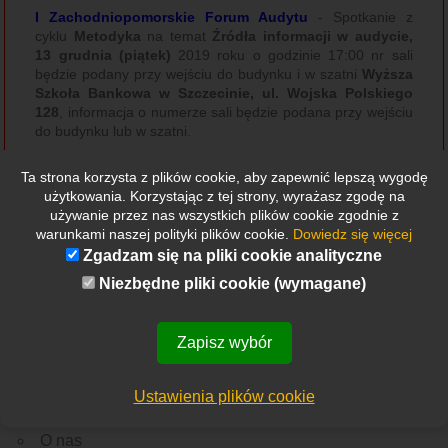
I Zachodniopomorskie Forum Audytu
- Spotkanie z
cyklu
Metodyka
na temat
Źródła informacji w audycie,
13 grudnia (piątek)
2019 roku o godzinie 17:00 nr sali
będzie podany przy wejściu do budynku i w szatni
Wyższa
Szkoła Bankowa w Szczecinie, ul. Wojska Polskiego
128
, informacja o numerze sali będzie podana przy wejściu
do budynku lub w szatni.
Szczegółowe informacje
LINK
Ta strona korzysta z plików cookie, aby zapewnić lepszą wygodę
użytkowania. Korzystając z tej strony, wyrażasz zgodę na
Zarząd PIKW i CAKW
używanie przez nas wszystkich plików cookie zgodnie z
warunkami naszej polityki plików cookie.
Dowiedz się więcej
Zgadzam się na pliki cookie analityczne
Niezbędne pliki cookie (wymagane)
Zapisz wybór
Etykietki
Wszystkie
Nowości
Rekrutacja
Ważne wydarzenie
Z Polski
Ze świata
Ustawienia plików cookie
Menu
O nas