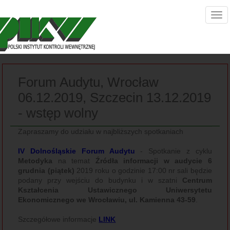
Forum Audytu, Wrocław
06.12.2019, Szczecin 13.12.2019
- wstęp wolny
Zapraszamy do udziału w najbliższych spotkaniach
IV Dolnośląskie Forum Audytu
- Spotkanie z cyklu
Metodyka
na temat
Źródła informacji w audycie
6
grudnia (piątek)
2019 roku o godzinie 17:00 nr sali będzie
podany przy wejściu do budynku i w szatni
Centrum
Kształcenia Ustawicznego Uniwersytetu
Ekonomicznego we Wrocławiu, ul. Kamienna 43-59
.
Szczegółowe informacje
LINK