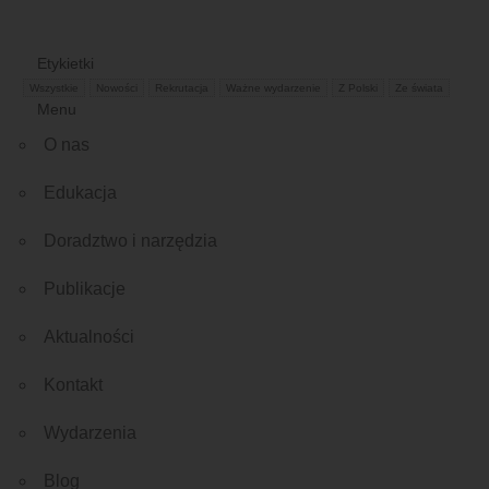
Etykietki
Wszystkie
Nowości
Rekrutacja
Ważne wydarzenie
Z Polski
Ze świata
Menu
O nas
Edukacja
Doradztwo i narzędzia
Publikacje
Aktualności
Kontakt
Wydarzenia
Blog