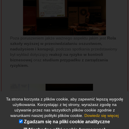
Poza poruszeniem jakże ważnego aspektu jakim jest
Rola
szkoły wyższej w przeciwdziałaniu oszustwom,
nadużyciom i korupcji
, podczas spotkania przedstawiony
był wykład dotyczący
reakcji na ryzyko w kontroli
biznesowej
oraz
studium przypadku z zarządzania
ryzykiem.
Ta strona korzysta z plików cookie, aby zapewnić lepszą wygodę
użytkowania. Korzystając z tej strony, wyrażasz zgodę na
używanie przez nas wszystkich plików cookie zgodnie z
warunkami naszej polityki plików cookie.
Dowiedz się więcej
Zgadzam się na pliki cookie analityczne