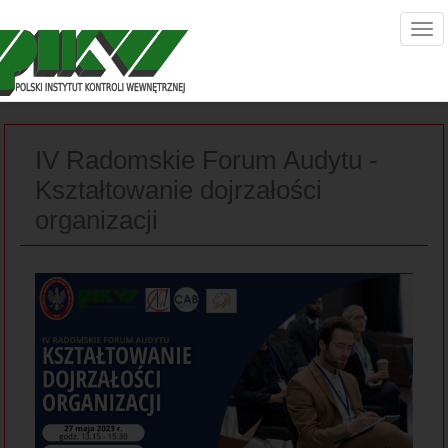
IV Radomskie Forum Audytu -
Kształtowanie dojrzałości
organizacji