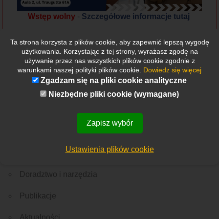
Wstęp wolny
-
Szczegółowe informacje tutaj
Ta strona korzysta z plików cookie, aby zapewnić lepszą wygodę
użytkowania. Korzystając z tej strony, wyrażasz zgodę na
używanie przez nas wszystkich plików cookie zgodnie z
warunkami naszej polityki plików cookie.
Dowiedz się więcej
Zgadzam się na pliki cookie analityczne
Niezbędne pliki cookie (wymagane)
Etykietki
Wszystkie
Nowości
Rekrutacja
Ważne wydarzenie
Z Polski
Ze świata
Menu
Zapisz wybór
O nas
Ustawienia plików cookie
Edukacja
Doradztwo i narzędzia
Publikacje
Aktualności