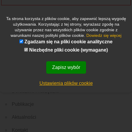
Ta strona korzysta z plików cookie, aby zapewnić lepszą wygodę
użytkowania. Korzystając z tej strony, wyrażasz zgodę na
używanie przez nas wszystkich plików cookie zgodnie z
warunkami naszej polityki plików cookie.
Dowiedz się więcej
Zgadzam się na pliki cookie analityczne
Etykietki
Niezbędne pliki cookie (wymagane)
Wszystkie
Nowości
Rekrutacja
Ważne wydarzenie
Z Polski
Ze świata
Menu
O nas
Zapisz wybór
Edukacja
Ustawienia plików cookie
Doradztwo i narzędzia
Publikacje
Aktualności
Kontakt