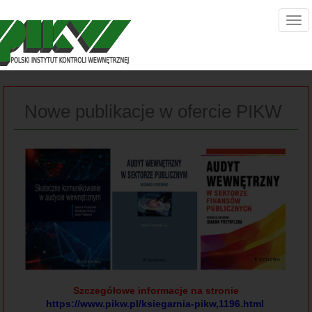
Nowe publikacje w ofercie PIKW
Szczegółowe informacje na stronie
https://www.pikw.pl/ksiegarnia-pikw,1196.html