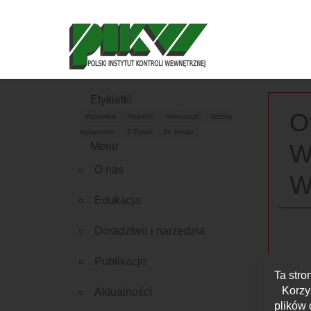
Etykietki
O
Wszystkie
Nowości
Rekrutacja
Ważne
wydarzenie
Z Polski
Ze świata
W
Menu
O nas
W
Edukacja
Doradztwo i narzędzia
Publikacje
Ta stro
Korzy
Aktualności
plików 