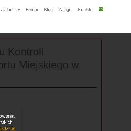
iałalność
Forum
Blog
Zaloguj
Kontakt
u Kontroli
rtu Miejskiego w
kowania.
stkich
edz się