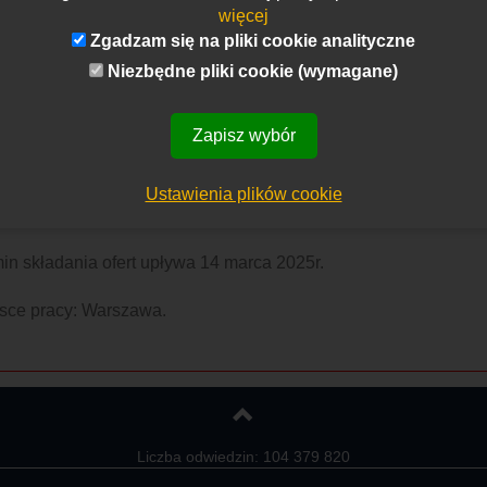
więcej
Zgadzam się na pliki cookie analityczne
Niezbędne pliki cookie (wymagane)
ąd Transportu Miejskiego w Warszawie poszukuje osoby do pr
roli Wewnętrznej.
Zapisz wybór
stkie niezbędne informacje znajdują się na stronie poniżej:
Ustawienia plików cookie
ownik Działu Kontroli Wewnętrznej - Zarząd Transportu Miejsk
in składania ofert upływa 14 marca 2025r.
sce pracy: Warszawa.
Liczba odwiedzin: 104 379 820