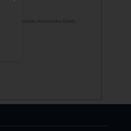
acy na stanowisku Kierownika Działu
iego