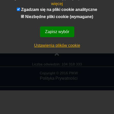
więcej
wiązku z dynamicznym rozwojem poszukujemy kandydatów do p
Zgadzam się na pliki cookie analityczne
Niezbędne pliki cookie (wymagane)
ło:
http://unibep.pl/
Zapisz wybór
Ustawienia plików cookie
Liczba odwiedzin: 104 318 333
Copyright © 2016 PIKW
Polityka Prywatności