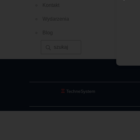
W z
Kontakt
Wydarzenia
źród
Blog
Ξ
TechneSystem