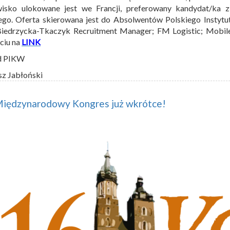
wisko ulokowane jest we Francji, preferowany kandydat/ka 
ego. Oferta skierowana jest do Absolwentów Polskiego Instytu
Biedrzycka-Tkaczyk Recruitment Manager; FM Logistic; Mobi
ęciu na
LINK
d PIKW
sz Jabłoński
Międzynarodowy Kongres już wkrótce!