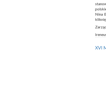
stano
polski
Nina 
klikni
Zarzą
Ireneu
XVI 