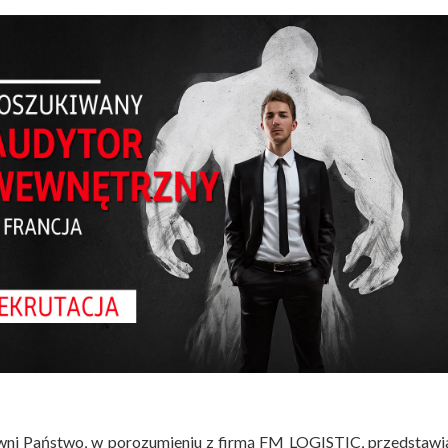
ni Państwo, w porozumieniu z firmą FM LOGISTIC, przedstawi