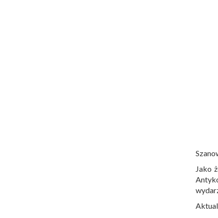
Szano
Jako ż
Antyko
wydar
Aktual