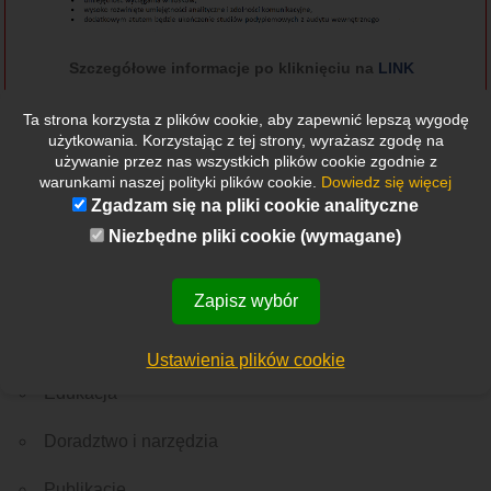
Szczegółowe informacje po kliknięciu na
LINK
Ta strona korzysta z plików cookie, aby zapewnić lepszą wygodę
użytkowania. Korzystając z tej strony, wyrażasz zgodę na
używanie przez nas wszystkich plików cookie zgodnie z
warunkami naszej polityki plików cookie.
Dowiedz się więcej
Zgadzam się na pliki cookie analityczne
Niezbędne pliki cookie (wymagane)
Etykietki
Wszystkie
Nowości
Rekrutacja
Ważne wydarzenie
Z Polski
Ze świata
Zapisz wybór
Menu
O nas
Ustawienia plików cookie
Edukacja
Doradztwo i narzędzia
Publikacje