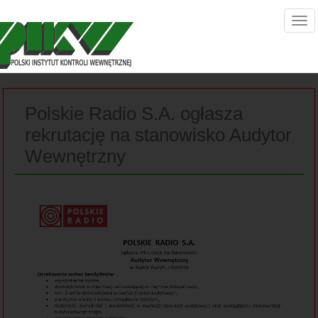
Polskie Radio S.A. ogłasza
rekrutację na stanowisko Audytor
Wewnętrzny