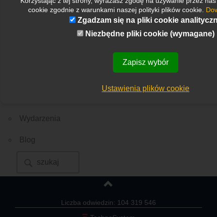
Korzystając z tej strony, wyrażasz zgodę na używanie przez nas
cookie zgodnie z warunkami naszej polityki plików cookie.
Dow
Edukacja
Zgadzam się na pliki cookie analitycz
Doradztwo i narzędzia
Niezbędne pliki cookie (wymagane)
Publikacje
Zapisz wybór
Aktualności
Ustawienia plików cookie
Kontakt
Wydarzenia
Blog
Liczba odwiedzin: 104 319 546
Ξ