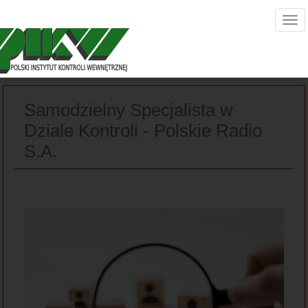
Samodzielny Specjalista w
Dziale Kontroli - Polskie Radio
S.A.