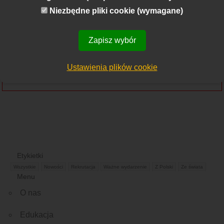
Niezbędne pliki cookie (wymagane)
określanie negatywnych skutków, wynikających
z powstałych nieprawidłowości, w
Zapisz wybór
szczególności rozmiarów spowodowanych
strat.
Ustawienia plików cookie
Szczegółowe informacje
Kliknij TUTAJ
Etykietki
Wszystkie
Nowości
Rekrutacja
Ważne wydarzenie
Z Polski
Ze świata
Menu
O nas
Edukacja