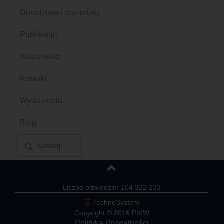
Doradztwo i narzędzia
Publikacje
Aktualności
Kontakt
Wydarzenia
Blog
Liczba odwiedzin: 104 322 233
Ξ
TechneSystem
Copyright © 2016 PIKW
Polityka Prywatności