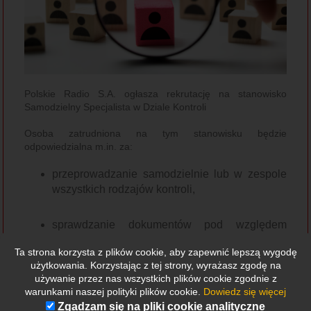
Polskie Radio S.A. ogłasza rekrutację na stanowisko
Samodzielny Specjalista w Dziale Kontroli
Osoba zatrudniona na tym stanowisku będzie
odpowiedzialna m.in. za:
przeprowadzanie samodzielnie lub w zespole
wszystkich rodzajów kontroli,
sprawdzanie dokumentów pod względem
formalnym, rachunkowym, w szczególności
Ta strona korzysta z plików cookie, aby zapewnić lepszą wygodę
badanie ich legalności, kompletności i
użytkowania. Korzystając z tej strony, wyrażasz zgodę na
rzetelności sporządzenia oraz gospodarcze
używanie przez nas wszystkich plików cookie zgodnie z
uzasadnienie odzwierciedlonych przez nie
warunkami naszej polityki plików cookie.
Dowiedz się więcej
operacji,
Zgadzam się na pliki cookie analityczne