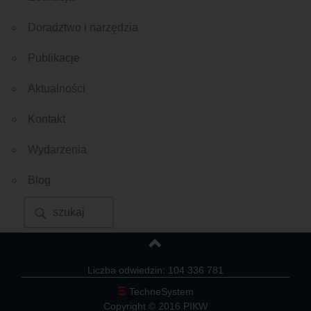
Doradztwo i narzędzia
Publikacje
Aktualności
Kontakt
Wydarzenia
Blog
Liczba odwiedzin: 104 336 781
Ξ
TechneSystem
Copyright © 2016 PIKW