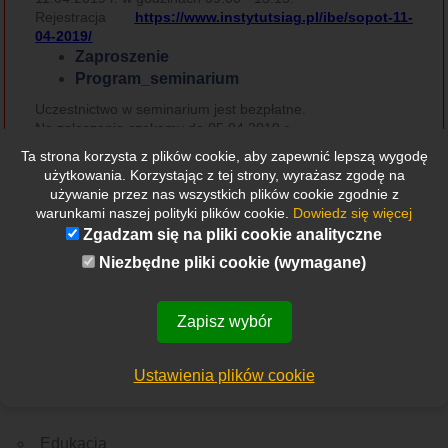
Rejestracja
https://www.instytutsiag.pl/ibe/sopot-11-
04-2019/
Zaproszenie
Program_seminarium
Uczestnictwo w seminarium jest bezpłatne.
Na zgłoszenia czekamy do 05.04.2019 r.
Serdecznie zapraszamy do udziału.
Ta strona korzysta z plików cookie, aby zapewnić lepszą wygodę
Zarząd PIKW
użytkowania. Korzystając z tej strony, wyrażasz zgodę na
używanie przez nas wszystkich plików cookie zgodnie z
warunkami naszej polityki plików cookie.
Dowiedz się więcej
Zgadzam się na pliki cookie analityczne
Niezbędne pliki cookie (wymagane)
Zapisz wybór
Etykietki
Wszystkie
Nowości
Rekrutacja
Ważne wydarzenie
Z Polski
Ze świata
Menu
Ustawienia plików cookie
O nas
Edukacja