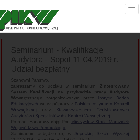
Seminarium - Kwalifikacje
Audytora - Sopot 11.04.2019 r. -
Udział bezpłatny
Szanowni Państwo,
zapraszamy do udziału w seminarium
Zintegrowany
System Kwalifikacji na przykładzie pracy Audytora
Wewnętrznego
zorganizowanym przez
Instytut Badań
Edukacyjnych
we współpracy z
Polskim Instytutem Kontroli
Wewnętrznej
oraz
Stowarzyszeniem Certyfikowanych
Audytorów i Specjalistów ds. Kontroli Wewnętrznej .
Patronat Honorowy objął Pan
Mieczysław Struk Marszałek
Województwa Pomorskiego
Seminarium odbędzie się w
Sopockiej Szkole Wyższej
11.04.2019 r. w godzinach 09:00 - 15:15.