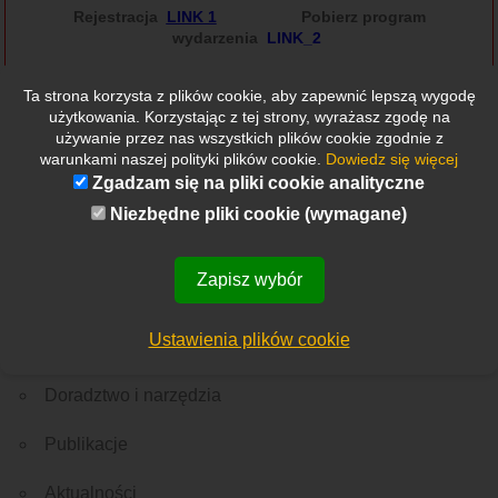
Rejestracja
LINK 1
Pobierz program
wydarzenia
LINK_2
Ta strona korzysta z plików cookie, aby zapewnić lepszą wygodę
użytkowania. Korzystając z tej strony, wyrażasz zgodę na
używanie przez nas wszystkich plików cookie zgodnie z
warunkami naszej polityki plików cookie.
Dowiedz się więcej
Zgadzam się na pliki cookie analityczne
Niezbędne pliki cookie (wymagane)
Etykietki
Wszystkie
Nowości
Rekrutacja
Ważne wydarzenie
Z Polski
Ze świata
Menu
Zapisz wybór
O nas
Ustawienia plików cookie
Edukacja
Doradztwo i narzędzia
Publikacje
Aktualności