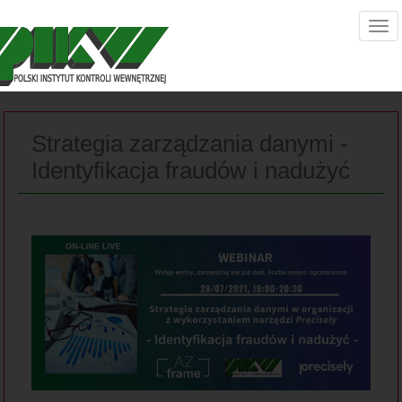
Strategia zarządzania danymi -
Identyfikacja fraudów i nadużyć