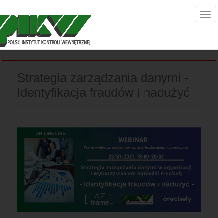
Strategia zarządzania danymi -
Identyfikacja fraudów i nadużyć