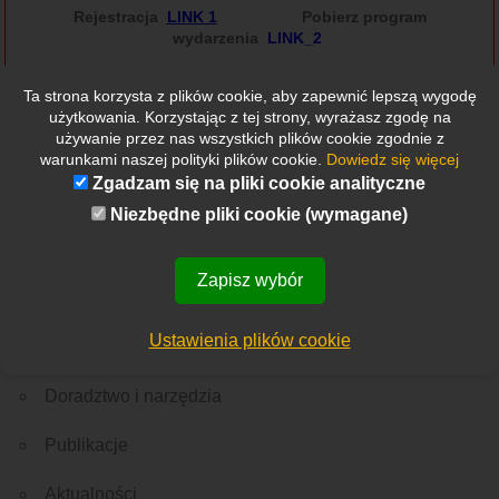
Rejestracja
LINK 1
Pobierz program
wydarzenia
LINK_2
Ta strona korzysta z plików cookie, aby zapewnić lepszą wygodę
użytkowania. Korzystając z tej strony, wyrażasz zgodę na
używanie przez nas wszystkich plików cookie zgodnie z
warunkami naszej polityki plików cookie.
Dowiedz się więcej
Zgadzam się na pliki cookie analityczne
Niezbędne pliki cookie (wymagane)
Etykietki
Wszystkie
Nowości
Rekrutacja
Ważne wydarzenie
Z Polski
Ze świata
Menu
Zapisz wybór
O nas
Ustawienia plików cookie
Edukacja
Doradztwo i narzędzia
Publikacje
Aktualności