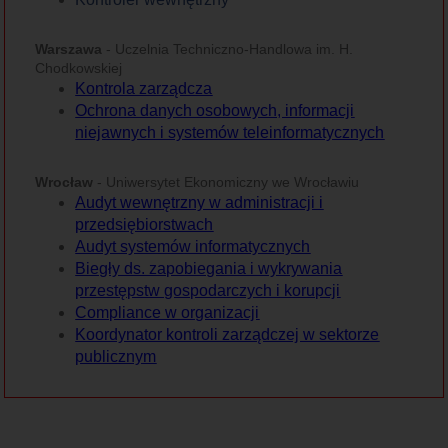
Warszawa
- Uczelnia Techniczno-Handlowa im. H.
Chodkowskiej
Kontrola zarządcza
Ochrona danych osobowych, informacji
niejawnych i systemów teleinformatycznych
Wrocław
- Uniwersytet Ekonomiczny we Wrocławiu
Audyt wewnętrzny w administracji i
przedsiębiorstwach
Audyt systemów informatycznych
Biegły ds. zapobiegania i wykrywania
przestępstw gospodarczych i korupcji
Compliance w organizacji
Koordynator kontroli zarządczej w sektorze
publicznym