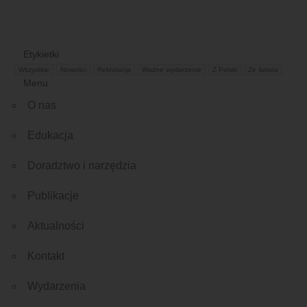
Etykietki
Wszystkie
Nowości
Rekrutacja
Ważne wydarzenie
Z Polski
Ze świata
Menu
O nas
Edukacja
Doradztwo i narzędzia
Publikacje
Aktualności
Kontakt
Wydarzenia