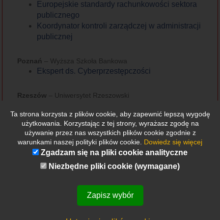
Europejskie standardy rachunkowości sektora
publicznego
Koordynator kontroli zarządczej w administracji
publicznej
Poznań
– Wyższa Szkoła Bankowa
Ekspert ds. Cyberprzestępczości
Rzeszów
– Uniwersytet Rzeszowski
Audyt wewnętrzny
Ta strona korzysta z plików cookie, aby zapewnić lepszą wygodę
użytkowania. Korzystając z tej strony, wyrażasz zgodę na
Sopot
– Sopocka Szkoła Wyższa
używanie przez nas wszystkich plików cookie zgodnie z
Audyt i kontrola wewnętrzna w administracji i
warunkami naszej polityki plików cookie.
Dowiedz się więcej
gospodarce
Zgadzam się na pliki cookie analityczne
Niezbędne pliki cookie (wymagane)
Szczecin
- Wyższa Szkoła Administracji Publicznej w
Szczecinie
Audyt wewnętrzny i kontrola zarządcza
Zapisz wybór
Planowane kierunki do uruchomienia w roku 2016
Koordynator kontroli zarządczej w administracji