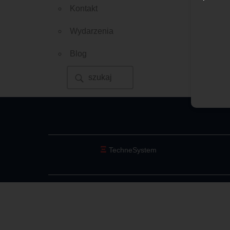
Kontakt
aud
Szcz
Wydarzenia
Zar
Blog
Ξ
TechneSystem