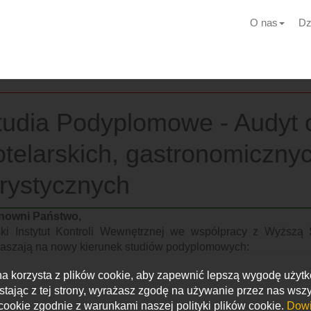
O nas
Dz
tudia Podyplomowe - Audyt 
otelarskich, gastronomicznyc
urystycznych
nowni Państwo,
ski Instytut Kontroli Wewnętrznej we współpracy z Wyższą 
raszają na nowy kierunek studiów podyplomowych:
yt obiektów hotelarskich, gastronomicznych i przedsiębior
na korzysta z plików cookie, aby zapewnić lepszą wygodę użyt
estnicy studiów
stając z tej strony, wyrażasz zgodę na używanie przez nas wszy
ściciele i członkowie zarządów przedsiębiorstw prowadzą
cookie zgodnie z warunkami naszej polityki plików cookie.
Dowi
edsiębiorstwa turystyczne oraz osoby zatrudnione przez te 