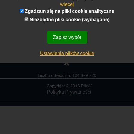
więcej
ytora wewnętrznego.
Zgadzam się na pliki cookie analityczne
egółowe informacje na stronie Uczelni
LINK
ząd PIKW
Niezbędne pliki cookie (wymagane)
Zapisz wybór
Ustawienia plików cookie
Liczba odwiedzin: 104 379 720
Copyright © 2016 PIKW
Polityka Prywatności