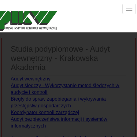
Studia podyplomowe - Audyt
wewnętrzny - Krakowska
Akademia
Audyt wewnętrzny
Audyt śledczy - Wykorzystanie metod śledczych w
audycie i kontroli
Biegły do spraw zapobiegania i wykrywania
przestępstw gospodarczych
Koordynator kontroli zarządczej
Audyt bezpieczeństwa informacji i systemów
informatycznych