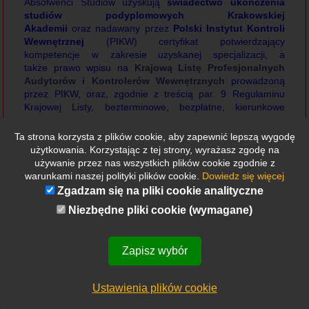
Absolwenci Studiów uzyskują
świadectwo ukończenia
studiów podyplomowych Krakowskiej
Akademii
oraz nadawany przez
Polski Instytut Kontroli
Wewnętrznej
(PIKW) certyfikat potwierdzający
kompetencje w zakresie uzyskanej specjalizacji, a
także prawo wpisu na
Krajową Listę Profesjonalnych
Audytorów i Kontrolerów Wewnętrznych
prowadzoną
przez PIKW, oraz, zgodnie z treścią par. 9 Regulaminu
Krajowej Listy, bezterminowe, bezpłatne, kierunkowe
wsparcie merytoryczne w zakresie czynności
wykonywanych przez absolwenta na stanowisku pracy
Ta strona korzysta z plików cookie, aby zapewnić lepszą wygodę
związanym z kierunkiem ukończonych studiów.
użytkowania. Korzystając z tej strony, wyrażasz zgodę na
używanie przez nas wszystkich plików cookie zgodnie z
Zarząd PIKW
warunkami naszej polityki plików cookie.
Dowiedz się więcej
Zgadzam się na pliki cookie analityczne
Niezbędne pliki cookie (wymagane)
Zapisz wybór
Etykietki
Ustawienia plików cookie
Wszystkie
Nowości
Rekrutacja
Ważne wydarzenie
Z Polski
Ze świata