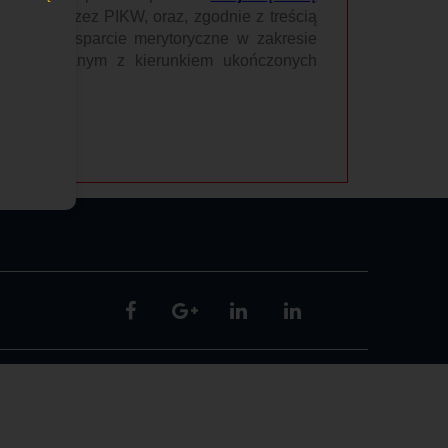
dzoną przez PIKW, oraz, zgodnie z treścią
erunkowe wsparcie merytoryczne w zakresie
acy związanym z kierunkiem ukończonych