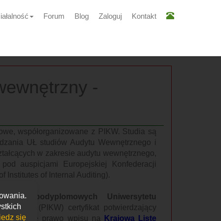
iałalność
Forum
Blog
Zaloguj
Kontakt
wewnętrzny -
mowe, współorganizowane z PIKW. Studia są
ądzania UŁ studiów Audytu Wewnętrznego i
ztałcących w zakresie audytu wewnętrznego,
 pod auspicjami Europejskiej Konfederacji
nstitutes of Internal Auditing).
kowania.
studiów podyplomowych Uniwersytetu
stkich
wnętrznej
(PIKW) certyfikat potwierdzający
edz się
W”
, a także prawo wpisu na
Krajową Listę