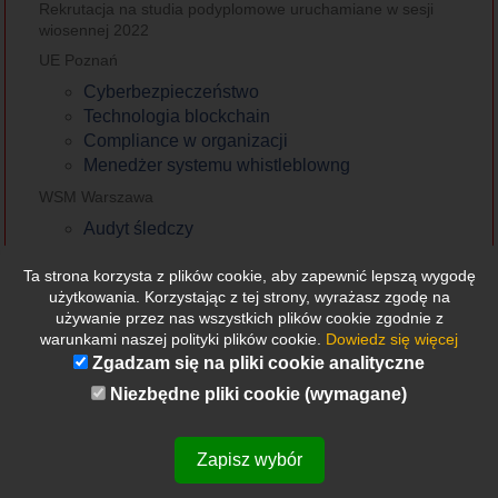
Rekrutacja na studia podyplomowe uruchamiane w sesji
wiosennej 2022
UE Poznań
Cyberbezpieczeństwo
Technologia blockchain
Compliance w organizacji
Menedżer systemu whistleblowng
WSM Warszawa
Audyt śledczy
Compliance w organizacji
Kontrola wewnętrzna i audyt
Ta strona korzysta z plików cookie, aby zapewnić lepszą wygodę
użytkowania. Korzystając z tej strony, wyrażasz zgodę na
Inspektor ochrony danych (RODO)
używanie przez nas wszystkich plików cookie zgodnie z
Pełnomocnik cyberbezpieczeństwa
warunkami naszej polityki plików cookie.
Dowiedz się więcej
Biegły ds. wykrywania PG
Zgadzam się na pliki cookie analityczne
Niezbędne pliki cookie (wymagane)
Zapraszamy
Zapisz wybór