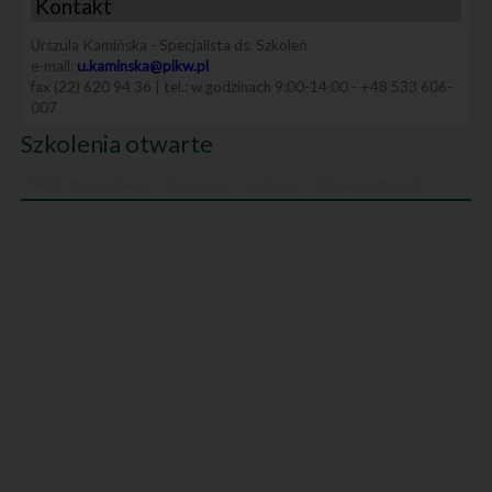
Kontakt
Urszula Kamińska - Specjalista ds. Szkoleń
e-mail:
u.kaminska@pikw.pl
fax (22) 620 94 36 | tel.: w godzinach 9:00-14:00 - +48 533 606-
007
Szkolenia otwarte
PIKW strona główna
Edukacja
Szkolenia
Szkolenia otwarte