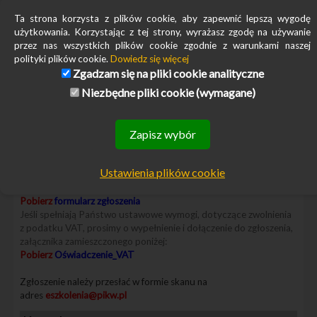
Program Ustawicznego Kształcenia
Ta strona korzysta z plików cookie, aby zapewnić lepszą wygodę
użytkowania. Korzystając z tej strony, wyrażasz zgodę na używanie
6 punktów
w Programie
Krajowej Listy Audytorów, Kontrolerów i
przez nas wszystkich plików cookie zgodnie z warunkami naszej
Specjalizacji Powiązanych
polityki plików cookie.
Dowiedz się więcej
Miejsce realizacji
Zgadzam się na pliki cookie analityczne
Niezbędne pliki cookie (wymagane)
Szkolenie realizowane
*
jest online live (transmisja na żywo)
*
uruchomienie uwarunkowane jest liczebnością grupy na poziomie min. 6 osób
Zapisz wybór
Uczestnictwo w szkoleniu
Koszt uczestnictwa i warunki udziału zawarte są w formularzu
Ustawienia plików cookie
zgłoszeniowym.
Pobierz
formularz zgłoszenia
Jeśli spełniają Państwo ustawowe wymogi, dotyczące zwolnienia
z podatku VAT, prosimy o wypełnienie i dołączenie do zgłoszenia,
załącznika zamieszczonego poniżej:
Pobierz
Oświadczenie_VAT
Zgłoszenie należy przesłać w formie skanu na
adres
eszkolenia@pikw.pl