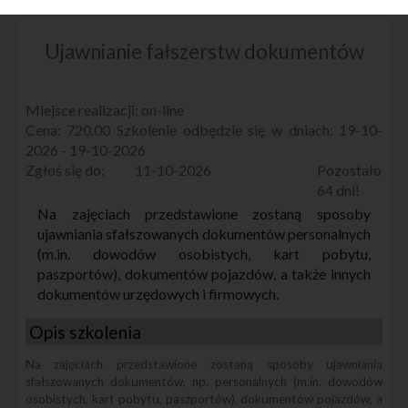
Ujawnianie fałszerstw dokumentów
on-line
720.00
19-10-
2026 - 19-10-2026
11-10-2026
64
Na zajęciach przedstawione zostaną sposoby
ujawniania sfałszowanych dokumentów personalnych
(m.in. dowodów osobistych, kart pobytu,
paszportów), dokumentów pojazdów, a także innych
dokumentów urzędowych i firmowych.
Opis szkolenia
Na zajęciach przedstawione zostaną sposoby ujawniania
sfałszowanych dokumentów, np. personalnych (m.in. dowodów
osobistych, kart pobytu, paszportów), dokumentów pojazdów, a