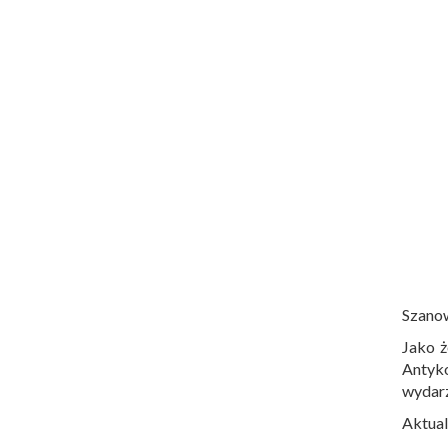
Szano
Jako ż
Antyko
wydar
Aktual