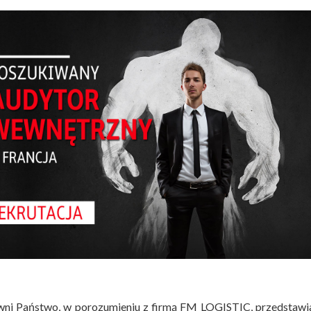
ni Państwo, w porozumieniu z firmą FM LOGISTIC, przedstawi