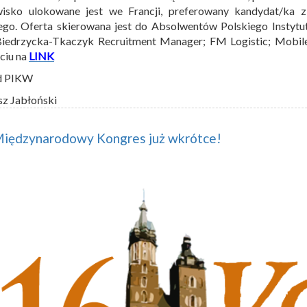
wisko ulokowane jest we Francji, preferowany kandydat/ka 
ego. Oferta skierowana jest do Absolwentów Polskiego Instytu
Biedrzycka-Tkaczyk Recruitment Manager; FM Logistic; Mobi
ęciu na
LINK
d PIKW
sz Jabłoński
Międzynarodowy Kongres już wkrótce!