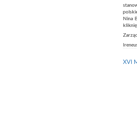
stano
polski
Nina 
klikni
Zarzą
Ireneu
XVI 