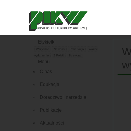
Etykietki
W
Wszystkie
Nowości
Rekrutacja
Ważne
wydarzenie
Z Polski
Ze świata
w
Menu
O nas
Edukacja
Doradztwo i narzędzia
Publikacje
Aktualności