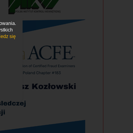
kowania.
stkich
edz się