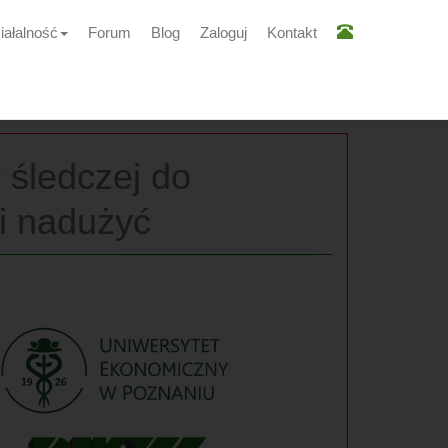
iałalność
Forum
Blog
Zaloguj
Kontakt
 śledczej do
 i nadużyć