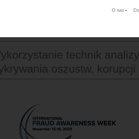
O nas
Dz
ykorzystanie technik analizy
ykrywania oszustw, korupcji