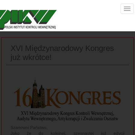
XVI Międzynarodowy Kongres
już wkrótce!
Szanowni Państwo,
Jako że do kolejnej, szesnastej już edycji