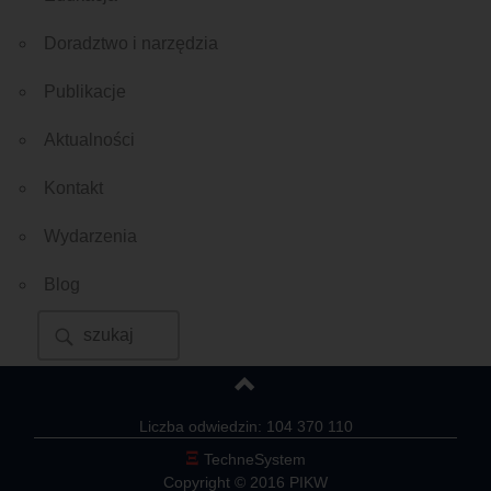
Doradztwo i narzędzia
Publikacje
Aktualności
Kontakt
Wydarzenia
Blog
Liczba odwiedzin: 104 370 110
Ξ
TechneSystem
Copyright © 2016 PIKW