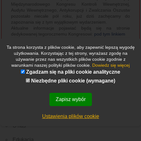
Międzynarodowego Kongresu Kontroli Wewnętrznej,
Audytu Wewnętrznego, Antykorupcji i Zwalczania Oszustw
pozostało niecałe pół roku, już dziś zachęcamy do
zapoznania się z tym wyjątkowym wydarzeniem.
Aktualne informacje pojawiać będą się na stronie
dedykowanej tegorocznemu Kongresowi:
pod tym linkiem
Zachęcamy również do zapoznania się z zeszłoroczną
edycją, której tematem przewodnim była
Synergia
Ta strona korzysta z plików cookie, aby zapewnić lepszą wygodę
narzędzi systemu kontroli wewnętrznej
:
dostępne tutaj
użytkowania. Korzystając z tej strony, wyrażasz zgodę na
używanie przez nas wszystkich plików cookie zgodnie z
warunkami naszej polityki plików cookie.
Dowiedz się więcej
Zgadzam się na pliki cookie analityczne
Niezbędne pliki cookie (wymagane)
Zapisz wybór
Etykietki
Wszystkie
Nowości
Rekrutacja
Ważne wydarzenie
Z Polski
Ze świata
Menu
Ustawienia plików cookie
O nas
Edukacja