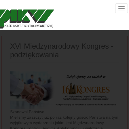
XVI Międzynarodowy Kongres -
podziękowania
Szanowni Państwo,
Mieliśmy zaszczyt już po raz kolejny gościć Państwa na tym
wyjątkowym wydarzeniu jakim jest Międzynarodowy
Kongres Kontroli, Audytu, Antykorupcji i Zwalczania