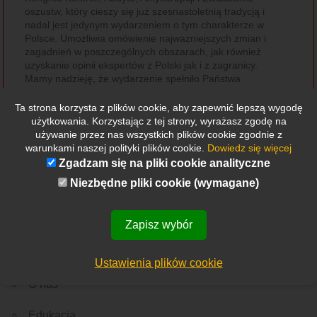
oszustw, który cieszy się już szesnastoletnią tradycją i
nadal jest jedynym wydarzeniem o tym charakterze w
Polsce. Umożliwia omówienie najważniejszych zmian i
zagadnień w poszczególnych obszarach, jak również
uzyskanie opinii ekspertów z Polski jak i z zagranicy.
Mamy nadzieję, że wydarzenie spełniło Państwa
oczekiwania, a zdobyte informacje posłużą w karierze
zawodowej jak i życiu prywatnym.
Ta strona korzysta z plików cookie, aby zapewnić lepszą wygodę
Jeszcze raz serdecznie dziękujemy!
użytkowania. Korzystając z tej strony, wyrażasz zgodę na
Polski Instytut Kontroli Wewnętrznej
używanie przez nas wszystkich plików cookie zgodnie z
warunkami naszej polityki plików cookie.
Dowiedz się więcej
Zgadzam się na pliki cookie analityczne
Niezbędne pliki cookie (wymagane)
Zapisz wybór
Etykietki
Wszystkie
Nowości
Rekrutacja
Ważne wydarzenie
Z Polski
Ze świata
Menu
Ustawienia plików cookie
O nas
Edukacja