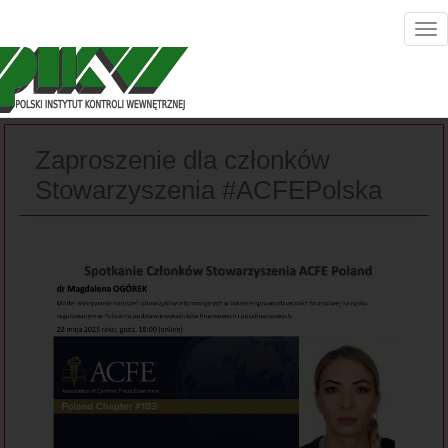
Zaproszenie dla członków
Stowarzyszenia #ACFEPolska