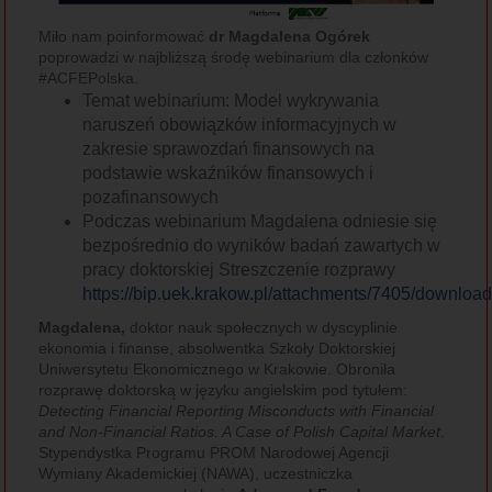
Miło nam poinformować
dr Magdalena Ogórek
poprowadzi w najbliższą środę webinarium dla członków
#ACFEPolska.
Temat webinarium: Model wykrywania
naruszeń obowiązków informacyjnych w
zakresie sprawozdań finansowych na
podstawie wskaźników finansowych i
pozafinansowych
Podczas webinarium Magdalena odniesie się
bezpośrednio do wyników badań zawartych w
pracy doktorskiej Streszczenie rozprawy
https://bip.uek.krakow.pl/attachments/7405/downloa
Magdalena,
doktor nauk społecznych w dyscyplinie
ekonomia i finanse, absolwentka Szkoły Doktorskiej
Uniwersytetu Ekonomicznego w Krakowie. Obroniła
rozprawę doktorską w języku angielskim pod tytułem:
Detecting Financial Reporting Misconducts with Financial
and Non-Financial Ratios. A Case of Polish Capital Market
.
Stypendystka Programu PROM Narodowej Agencji
Wymiany Akademickiej (NAWA), uczestniczka