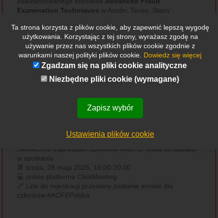
zaawansowanego szkolenia
Advanced Fraud
Examination Techniques
w Austin, Texas, Stany
Zjednoczone (#ACFE).
Ta strona korzysta z plików cookie, aby zapewnić lepszą wygodę
Wykładowczyni akademicka z doświadczeniem
użytkowania. Korzystając z tej strony, wyrażasz zgodę na
dydaktycznym w języku polskim i angielskim w na kilku
używanie przez nas wszystkich plików cookie zgodnie z
uczelniach,
Uniwersytecie Ekonomicznym w Krakowie
,
warunkami naszej polityki plików cookie.
Dowiedz się więcej
Uniwersytecie Ekonomicznym w Katowicach
,
Akademii
Zgadzam się na pliki cookie analityczne
Górnośląskiej im. Wojciecha Korfantego
,
Uczelni
Korczaka
oraz
University of Applied Sciences
Niezbędne pliki cookie (wymagane)
Nordhausen
(Niemcy).
Autorka publikacji naukowych – przede wszystkim w języku
angielskim – obejmujących tematykę
rynków
Zapisz wybór
finansowych i kapitałowych
,
Capital Markets Union
,
ochrony inwestorów
,
manipulacji sprawozdawczych
oraz
sustainability
.
Ustawienia plików cookie
Serdecznie zapraszam członków #ACFEPolska do udziału
w spotkaniu
📆 środa, 28 maja 2025, 18.00-20.00
💻 online platforma ClickMeeting
🔗 Link do rejestracji przesłany zostanie emaile dla
członków #ACFEPolska