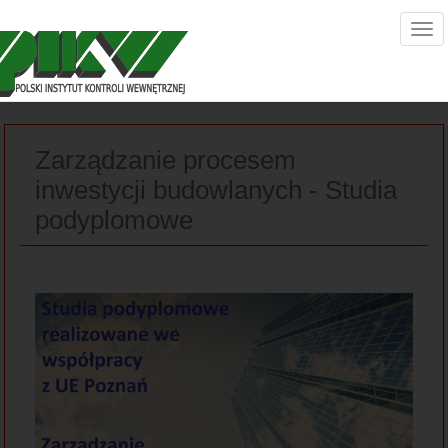
Zarządzanie procesem
inwestycji budowlanych - Studia
podyplomowe