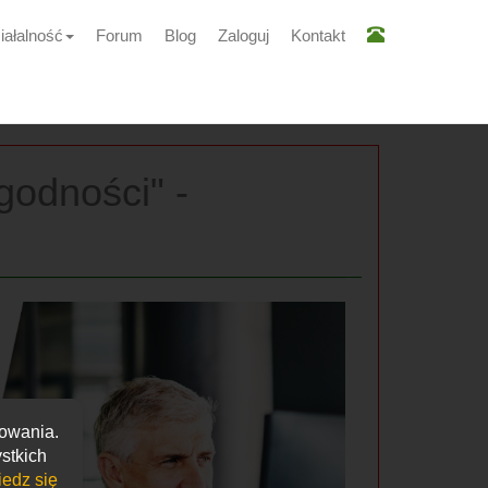
iałalność
Forum
Blog
Zaloguj
Kontakt
godności" -
kowania.
stkich
edz się