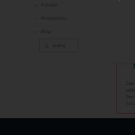
Kontakt
Wydarzenia
Blog
Zapr
odbę
Secu
Szcz