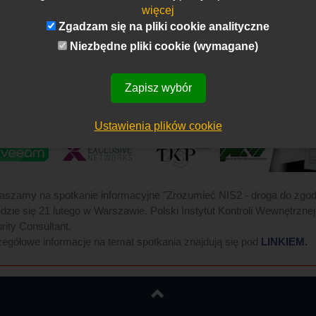
więcej
Zgadzam się na pliki cookie analityczne
Niezbędne pliki cookie (wymagane)
Zapisz wybór
Ustawienia plików cookie
aszamy na spotkanie informacyjne "Zrozumieć NIS2 - droga do zgo
dzie się 21 lutego w Warszawie. Polski Instytut Kontroli Wewnętrzn
rity Consultant.
egółowe informacje na temat spotkania znajdują się pod
LINKIEM.