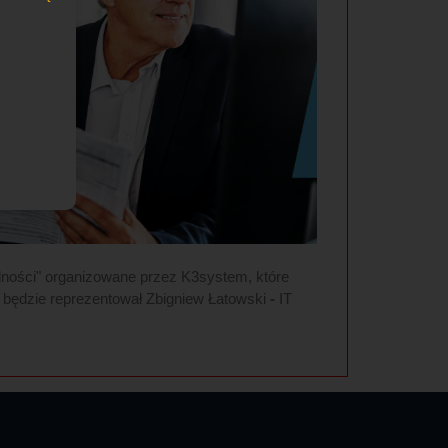
dności" organizowane przez K3system, które
ej będzie reprezentował Zbigniew Łatowski
-
IT