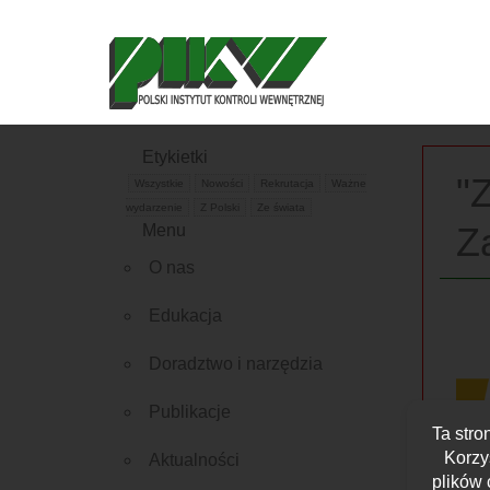
Etykietki
"
Wszystkie
Nowości
Rekrutacja
Ważne
wydarzenie
Z Polski
Ze świata
Z
Menu
O nas
Edukacja
Doradztwo i narzędzia
Publikacje
Ta stro
Korzy
Aktualności
plików 