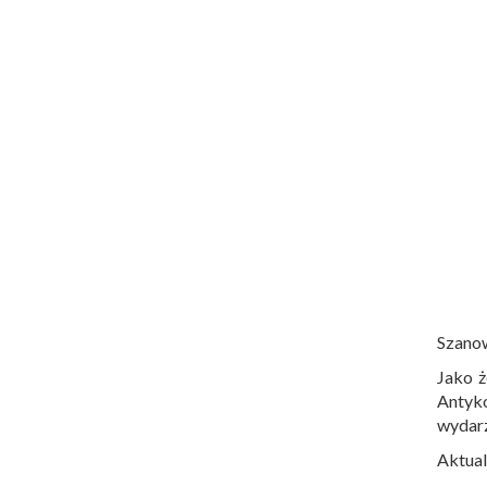
Szano
Jako ż
Antyko
wydar
Aktual