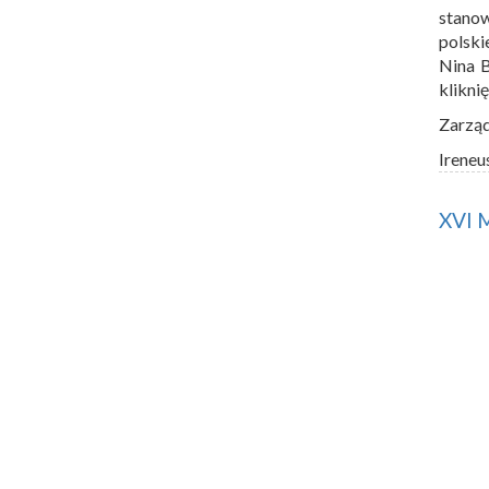
stano
polski
Nina 
klikni
Zarzą
Ireneu
XVI 