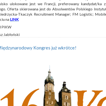
wisko ulokowane jest we Francji, preferowany kandydat/ka 
ego. Oferta skierowana jest do Absolwentów Polskiego Instytu
Biedrzycka-Tkaczyk Recruitment Manager; FM Logistic; Mobi
ęciu na
LINK
d PIKW
sz Jabłoński
Międzynarodowy Kongres już wkrótce!