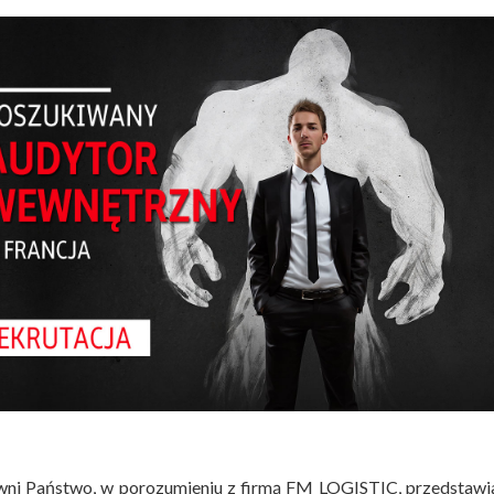
ni Państwo, w porozumieniu z firmą FM LOGISTIC, przedstawi