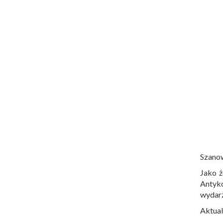
Szano
Jako ż
Antyko
wydar
Aktual