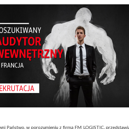
ni Państwo, w porozumieniu z firmą FM LOGISTIC, przedstawi