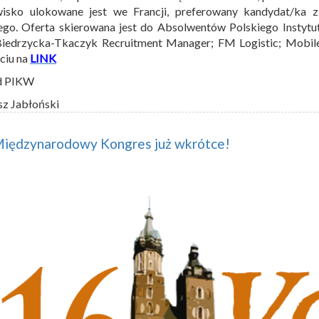
wisko ulokowane jest we Francji, preferowany kandydat/ka 
ego. Oferta skierowana jest do Absolwentów Polskiego Instytu
Biedrzycka-Tkaczyk Recruitment Manager; FM Logistic; Mobi
ęciu na
LINK
d PIKW
sz Jabłoński
Międzynarodowy Kongres już wkrótce!