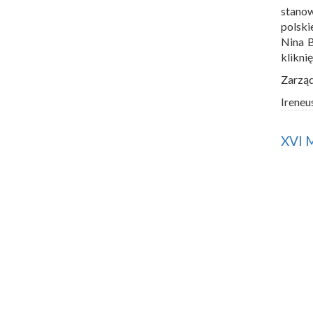
stano
polski
Nina 
klikni
Zarzą
Ireneu
XVI 