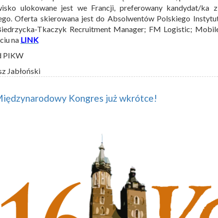
wisko ulokowane jest we Francji, preferowany kandydat/ka 
ego. Oferta skierowana jest do Absolwentów Polskiego Instytu
Biedrzycka-Tkaczyk Recruitment Manager; FM Logistic; Mobi
ęciu na
LINK
d PIKW
sz Jabłoński
Międzynarodowy Kongres już wkrótce!