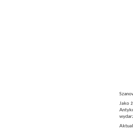
Szano
Jako ż
Antyko
wydar
Aktual