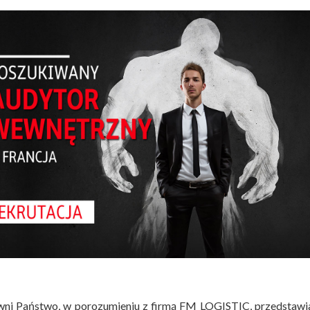
ni Państwo, w porozumieniu z firmą FM LOGISTIC, przedstawi