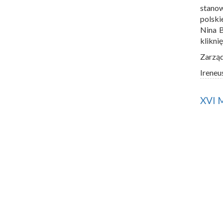
stano
polski
Nina 
klikni
Zarzą
Ireneu
XVI 