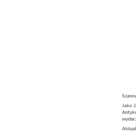
Szano
Jako ż
Antyko
wydar
Aktual