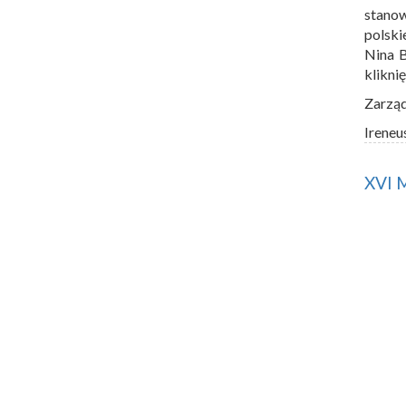
stano
polski
Nina 
klikni
Zarzą
Ireneu
XVI 