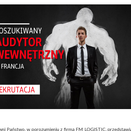
ni Państwo, w porozumieniu z firmą FM LOGISTIC, przedstawi