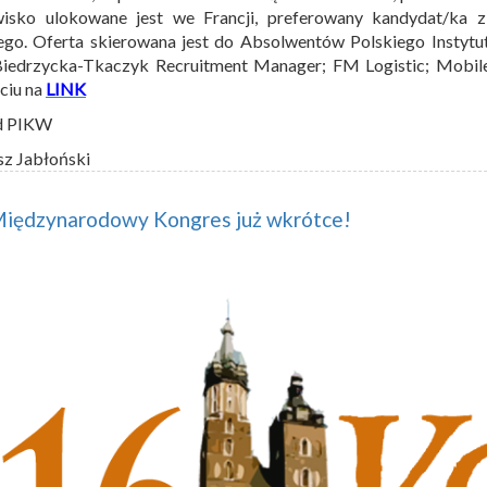
wisko ulokowane jest we Francji, preferowany kandydat/ka 
ego. Oferta skierowana jest do Absolwentów Polskiego Instytu
Biedrzycka-Tkaczyk Recruitment Manager; FM Logistic; Mobi
ęciu na
LINK
d PIKW
sz Jabłoński
Międzynarodowy Kongres już wkrótce!