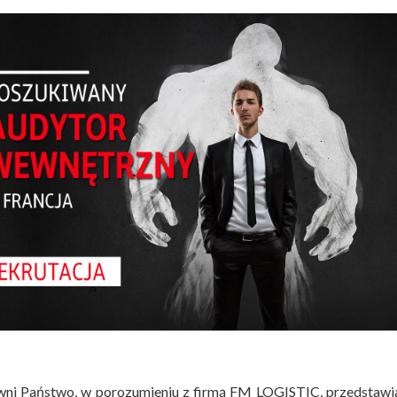
ni Państwo, w porozumieniu z firmą FM LOGISTIC, przedstawi