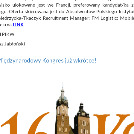
wisko ulokowane jest we Francji, preferowany kandydat/ka 
ego. Oferta skierowana jest do Absolwentów Polskiego Instytu
Biedrzycka-Tkaczyk Recruitment Manager; FM Logistic; Mobi
ęciu na
LINK
d PIKW
sz Jabłoński
Międzynarodowy Kongres już wkrótce!