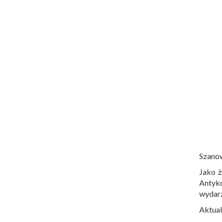
Szano
Jako ż
Antyko
wydar
Aktual