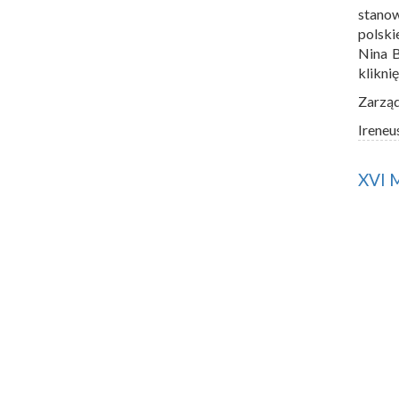
stano
polski
Nina 
klikni
Zarzą
Ireneu
XVI 