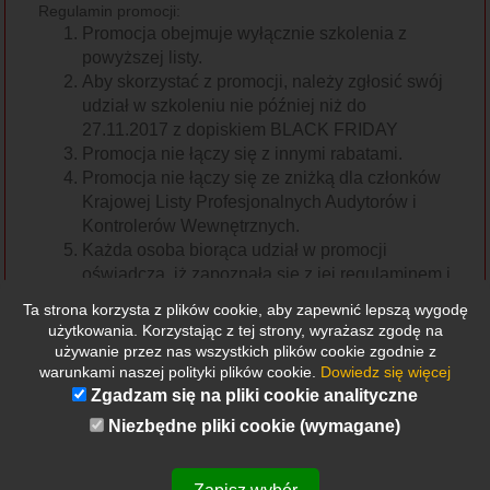
Regulamin promocji:
Promocja obejmuje wyłącznie szkolenia z
powyższej listy.
Aby skorzystać z promocji, należy zgłosić swój
udział w szkoleniu nie później niż do
27.11.2017 z dopiskiem BLACK FRIDAY
Promocja nie łączy się z innymi rabatami.
Promocja nie łączy się ze zniżką dla członków
Krajowej Listy Profesjonalnych Audytorów i
Kontrolerów Wewnętrznych.
Każda osoba biorąca udział w promocji
oświadcza, iż zapoznała się z jej regulaminem i
nie wnosi do niego żadnych zastrzeżeń.
Ta strona korzysta z plików cookie, aby zapewnić lepszą wygodę
Skorzystanie z promocji jest równoznaczne z
użytkowania. Korzystając z tej strony, wyrażasz zgodę na
akceptacją regulaminu.
używanie przez nas wszystkich plików cookie zgodnie z
Organizator zastrzega sobie prawo zmiany
warunkami naszej polityki plików cookie.
Dowiedz się więcej
postanowień niniejszego regulaminu z
Zgadzam się na pliki cookie analityczne
ważnych przyczyn. Każda zmiana ogłaszana
Niezbędne pliki cookie (wymagane)
będzie na stronie internetowej www.pikw.pl.