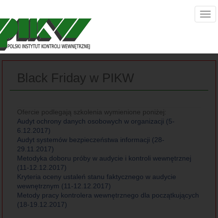
Black Friday w PIKW
Ofercie podlegają szkolenia wymienione poniżej:
Audyt ochrony danych osobowych w organizacji (5-
6.12.2017)
Audyt systemów bezpieczeństwa informacji (28-
29.11.2017)
Metodyka doboru próby w audycie i kontroli wewnętrznej
(11-12.12.2017)
Kryteria oceny ustaleń stanu faktycznego w audycie
wewnętrznym (11-12.12.2017)
Metody pracy kontrolera wewnętrznego dla początkujących
(18-19.12.2017)