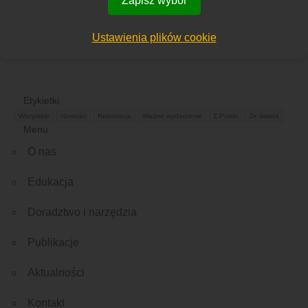
Zapisz wybór
W przypadku pytań zapraszamy do kontaktu.
Ustawienia plików cookie
Etykietki
Wszystkie
Nowości
Rekrutacja
Ważne wydarzenie
Z Polski
Ze świata
Menu
O nas
Edukacja
Doradztwo i narzędzia
Publikacje
Aktualności
Kontakt