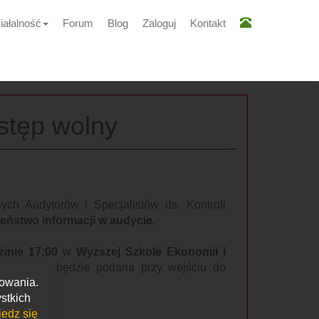
iałalność
Forum
Blog
Zaloguj
Kontakt
wstęp wolny
ch Audytorów i Specjalistów ds. Kontroli
eństwo informacji w audycie.
zinie 17:00
w
Wyższej Szkole Ekonomii i
acja o sali będzie podana przy wejściu do
kowania.
stkich
edz się