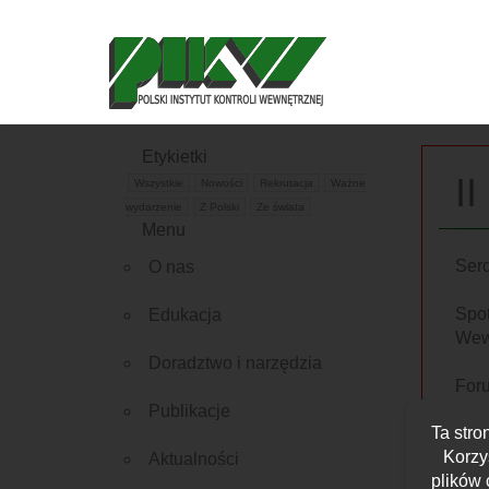
Etykietki
I
Wszystkie
Nowości
Rekrutacja
Ważne
wydarzenie
Z Polski
Ze świata
Menu
Serd
O nas
Spo
Edukacja
Wew
Doradztwo i narzędzia
For
Inn
Publikacje
Ta stro
bud
Korzy
Aktualności
plików 
Wspó