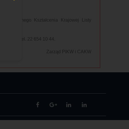
Ustawicznego Kształcenia Krajowej Listy
A).
akw.pl
lub tel. 22 654 10 44.
Zarząd PIKW i CAKW