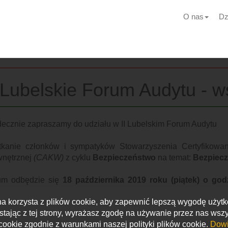
O nas
Dz
I Lubelskie Forum Audytu - 
ecznie zapraszamy do udziału w II Lubelskim Forum Audytu
tkanie członków i sympatyków Stowarzyszenia Certyfikowany
nętrznej
(CAKW)
z cyklu
Bezpieczeństwo
na temat:
Bezpiecz
um odbędzie się
18 października 2019 roku (piątek) o god
owacji w Lublinie
, ul. Projektowa 4, 20-209 Lublin, inform
na korzysta z plików cookie, aby zapewnić lepszą wygodę użyt
ynku.
stając z tej strony, wyrażasz zgodę na używanie przez nas wszy
cookie zgodnie z warunkami naszej polityki plików cookie.
Dowi
łorganizatorami spotkania są: