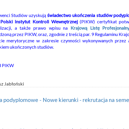
wenci Studiów uzyskują
świadectwo ukończenia studiów podyp
z
Polski Instytut Kontroli Wewnętrznej
(PIKW) certyfikat potw
alizacji, a także prawo wpisu na
Krajową Listę Profesjonal
zoną przez PIKW, oraz, zgodnie z treścią par. 9 Regulaminu Kraj
cie merytoryczne w zakresie czynności wykonywanych przez 
kiem ukończonych studiów.
d PIKW
sz Jabłoński
a podyplomowe - Nowe kierunki - rekrutacja na seme