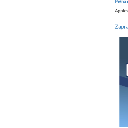
Pełna 
Agnie
Zapra