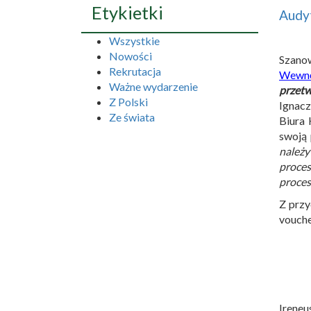
Etykietki
Audyt
Wszystkie
Nowości
Szano
Rekrutacja
Wewnęt
Ważne wydarzenie
przetw
Z Polski
Ignacz
Ze świata
Biura 
swoją 
należy
proces
proces
Z przy
vouche
Ireneu