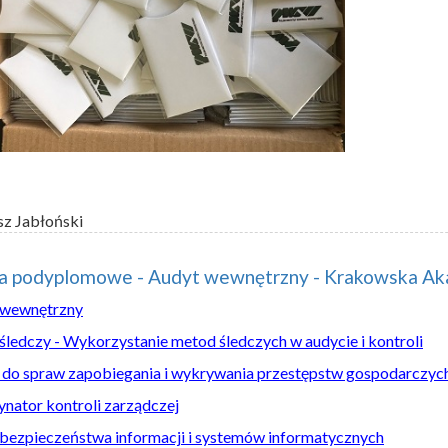
sz Jabłoński
ia podyplomowe - Audyt wewnętrzny - Krakowska A
 wewnętrzny
śledczy - Wykorzystanie metod śledczych w audycie i kontroli
 do spraw zapobiegania i wykrywania przestępstw gospodarczyc
nator kontroli zarządczej
bezpieczeństwa informacji i systemów informatycznych