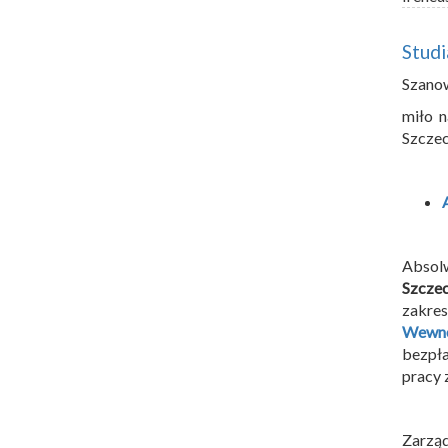
Stud
Szano
miło n
Szczec
Absol
Szczec
zakres
Wewnę
bezpła
pracy 
Zarzą