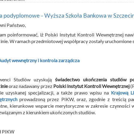
ia podyplomowe - Wyższa Szkoła Bankowa w Szczeci
wni Państwo,
am poinformować, iż Polski Instytut Kontroli Wewnętrznej n
inie. W ramach przedmiotowej współpracy zostały uruchomione 
Audyt wewnętrzny i kontrola zarządcza
wenci Studiów uzyskują
świadectwo ukończenia studiów 
inie
oraz nadawany przez
Polski Instytut Kontroli Wewnętrznej
(
ie uzyskanej specjalizacji, a także prawo wpisu na
Krajową Li
trznych
prowadzoną przez PIKW, oraz, zgodnie z treścią par
tne, kierunkowe wsparcie merytoryczne w zakresie czynności
związanym z kierunkiem ukończonych studiów.
d PIKW