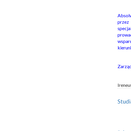
Absol
prze
specj
prowad
wspar
kierun
Zarzą
Ireneu
Studi