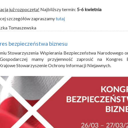
acja już rozpoczęta!
Najbliższy termin:
5-6 kwietnia
ęcej szczegółów zapraszamy
tutaj
szka Tomaszewska
res bezpieczeństwa biznesu
eniu Stowarzyszenia Wspierania Bezpieczeństwa Narodowego or
Gospodarczej mamy przyjemność zaprosić na Kongres B
Krajowe Stowarzyszenie Ochrony Informacji Niejawnych.