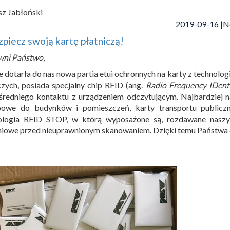
sz Jabłoński
2019-09-16 |
N
piecz swoją kartę płatniczą!
wni Państwo
,
e dotarła do nas nowa partia etui ochronnych na karty z technolog
czych, posiada specjalny chip RFID (ang.
Radio Frequency IDenti
redniego kontaktu z urządzeniem odczytującym. Najbardziej n
powe do budynków i pomieszczeń, karty transportu publicz
ologia RFID STOP, w którą wyposażone są, rozdawane naszym
niowe przed nieuprawnionym skanowaniem. Dzięki temu Państwa d