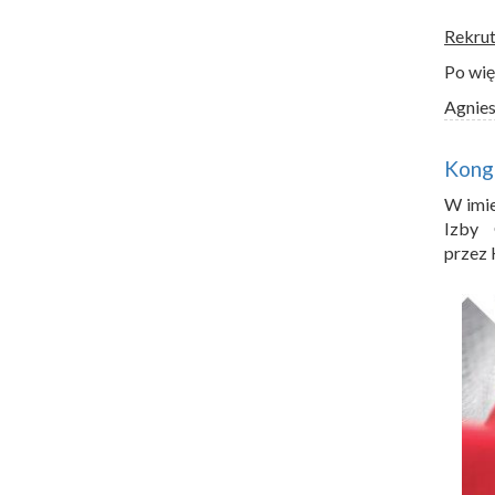
Rekrut
Po wi
Agnie
Kong
W imi
Izby 
przez 