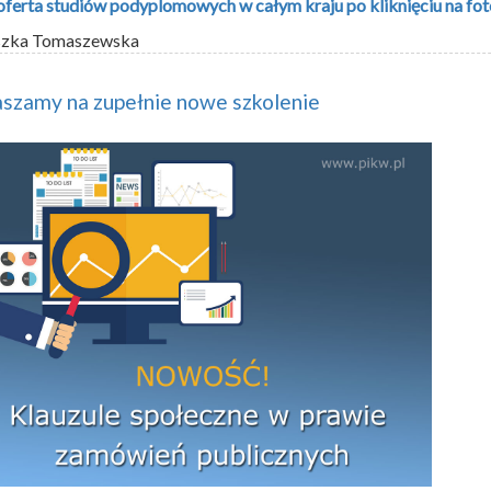
oferta studiów podyplomowych w całym kraju po kliknięciu na fot
szka Tomaszewska
szamy na zupełnie nowe szkolenie