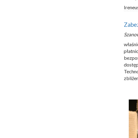
Ireneu
Zabez
Szano
właśni
płatni
bezpoś
dostę
Techn
zbliże