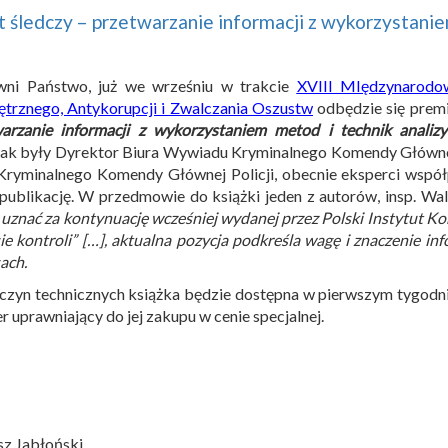
 śledczy – przetwarzanie informacji z wykorzystaniem
wni Państwo, już we wrześniu w trakcie
XVIII MIędzynarodo
rznego, Antykorupcji i Zwalczania Oszustw
odbędzie się premi
arzanie informacji z wykorzystaniem metod i technik analizy
ak były Dyrektor Biura Wywiadu Kryminalnego Komendy Głównej P
Kryminalnego Komendy Głównej Policji, obecnie eksperci wspó
publikację. W przedmowie do książki jeden z autorów, insp. Wa
 uznać za kontynuację wcześniej wydanej przez Polski Instytut Kon
ie kontroli” […], aktualna pozycja podkreśla wagę i znaczenie in
ach.
czyn technicznych książka będzie dostępna w pierwszym tygodni
r uprawniający do jej zakupu w cenie specjalnej.
sz Jabłoński