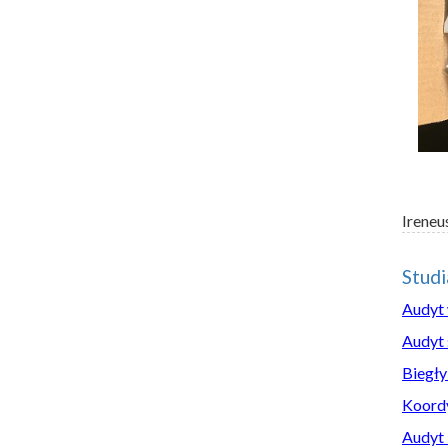
Ireneu
Stud
Audyt
Audyt 
Biegły
Koordy
Audyt 