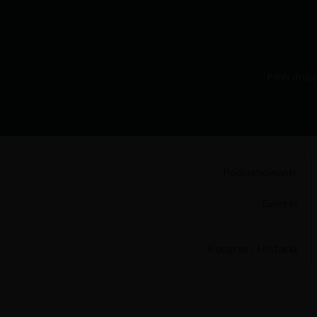
PIKW strona
Podsumowanie
Galeria
Kongres - Historia