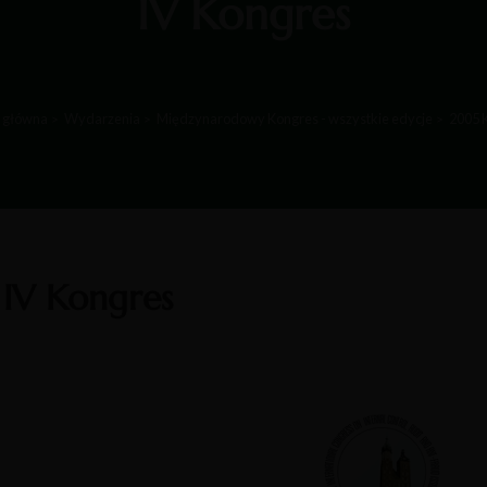
IV Kongres
 główna
Wydarzenia
Międzynarodowy Kongres - wszystkie edycje
2005 
IV Kongres