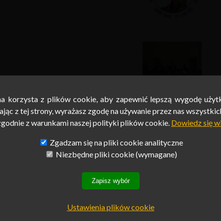
na korzysta z plików cookie, aby zapewnić lepszą wygodę użyt
na korzysta z plików cookie, aby zapewnić lepszą wygodę użyt
jąc z tej strony, wyrażasz zgodę na używanie przez nas wszystkic
jąc z tej strony, wyrażasz zgodę na używanie przez nas wszystkic
zgodnie z warunkami naszej polityki plików cookie.
zgodnie z warunkami naszej polityki plików cookie.
Dowiedz się w
Dowiedz się w
Zgadzam się na pliki cookie analityczne
Zgadzam się na pliki cookie analityczne
Niezbędne pliki cookie (wymagane)
Niezbędne pliki cookie (wymagane)
Zapisz wybór
Zapisz wybór
Ustawienia plików cookie
Ustawienia plików cookie