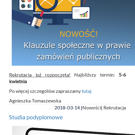
Rekrutacja już rozpoczęta!
Najbliższy termin:
5-6
kwietnia
Po więcej szczegółów zapraszamy
tutaj
Agnieszka Tomaszewska
2018-03-14 |
Nowości
| Rekrutacja
Studia podyplomowe