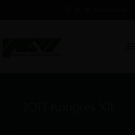
(0-22) 654-10-44
Działalność
Kontakt
Zaloguj
Forum
O nas
Blog
2013 Kongres XII