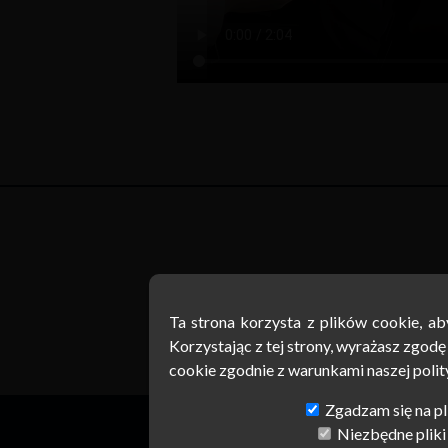
Ta strona korzysta z plików cookie, a
Ta strona korzysta z plików cookie, a
Korzystając z tej strony, wyrażasz zgod
Korzystając z tej strony, wyrażasz zgod
cookie zgodnie z warunkami naszej polit
cookie zgodnie z warunkami naszej polit
Zgadzam się na pli
Zgadzam się na pli
Niezbędne pliki
Niezbędne pliki