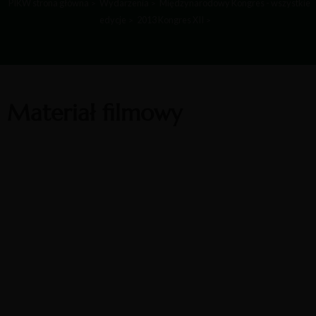
PIKW strona główna
Wydarzenia
Międzynarodowy Kongres - wszystkie
edycje
2013 Kongres XII
Materiał filmowy