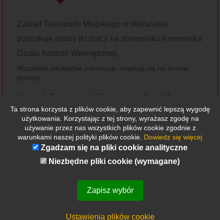
Zarząd Transportu Miejskiego w Warszawie
poszukuje osoby do pracy na stanowisku Kierownika
Działu Kontroli Wewnętrznej.
Wszystkie niezbędne informacje znajdują się na stronie
poniżej:
Kierownik Działu Kontroli Wewnętrznej - Zarząd Transportu
Miejskiego
Ta strona korzysta z plików cookie, aby zapewnić lepszą wygodę
użytkowania. Korzystając z tej strony, wyrażasz zgodę na
Termin składania ofert upływa 14 marca 2025r.
używanie przez nas wszystkich plików cookie zgodnie z
warunkami naszej polityki plików cookie.
Dowiedz się więcej
Miejsce pracy: Warszawa.
Zgadzam się na pliki cookie analityczne
Niezbędne pliki cookie (wymagane)
Zapisz wybór
Ustawienia plików cookie