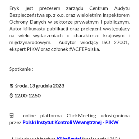
Eryk jest prezesem zarządu Centrum Audytu
Bezpieczeństwa sp. z o.o. oraz wieloletnim inspektorem
Ochrony Danych w sektorze prywatnym i publicznym.
Autor kilkunastu publikacji oraz prelegent występujący
na wielu wydarzeniach o charakterze krajowym i
międzynarodowym. Audytor wiodący ISO 27001,
ekspert PIKW oraz członek #ACFEPolska.
Spotkanie :
📆
środa, 13 grudnia 2023
⌚
12.00-12.50
💻 online platforma ClickMeeting udostępniona
przez
Polski Instytut Kontroli Wewnętrznej - PIKW
🔗 link do webinarium
Kliknij tutaj
(hasło: acfe1312 )