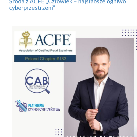
Środa z ACFE „Człowiek – najsłabsze ogniwo
cyberprzestrzeni”