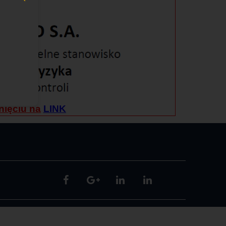
nięciu na
LINK