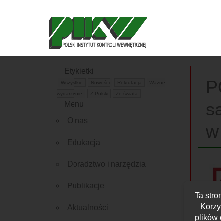
Etykietki
P
Wszystkie
Nowości
Rekrutacja
Ważne
wydarzenie
Z Polski
Ze świata
s
Menu
O nas
w
Edukacja
Doradztwo i narzędzia
Publikacje
Ta stro
Korzy
Aktualności
plików 