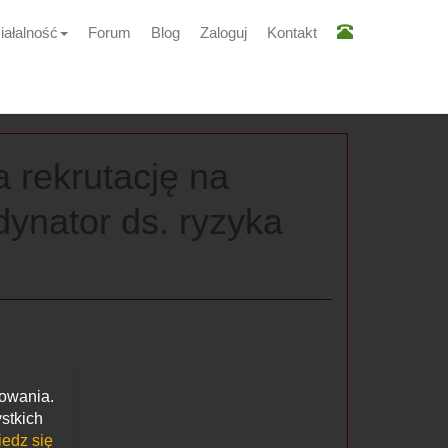
iałalność
Forum
Blog
Zaloguj
Kontakt
rekrutację na
ynator ds. ryzyka
kowania.
stkich
edz się