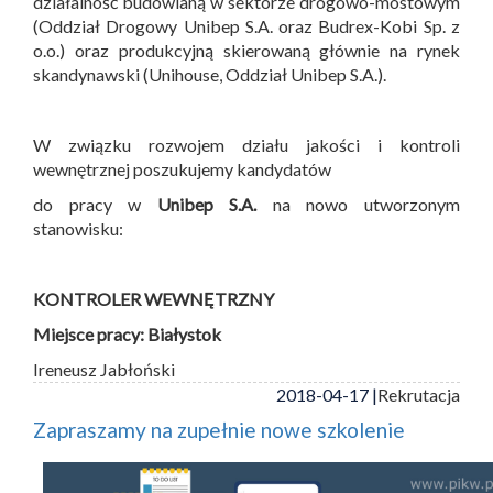
działalność budowlaną w sektorze drogowo-mostowym
(Oddział Drogowy Unibep S.A. oraz Budrex-Kobi Sp. z
o.o.) oraz produkcyjną skierowaną głównie na rynek
skandynawski (Unihouse, Oddział Unibep S.A.).
W związku rozwojem działu jakości i kontroli
wewnętrznej poszukujemy kandydatów
do pracy w
Unibep S.A.
na nowo utworzonym
stanowisku:
KONTROLER WEWNĘTRZNY
Miejsce pracy: Białystok
Ireneusz Jabłoński
2018-04-17 |
Rekrutacja
Zapraszamy na zupełnie nowe szkolenie